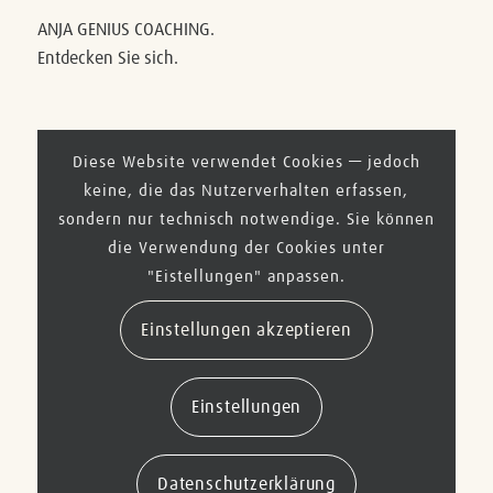
ANJA GENIUS COACHING.
Entdecken Sie sich.
Diese Website verwendet Cookies — jedoch
E-Mail:
info@anja-genius.de
keine, die das Nutzerverhalten erfassen,
Kontaktdaten →
sondern nur technisch notwendige. Sie können
die Verwendung der Cookies unter
"Eistellungen" anpassen.
Meine Beratung ist flexibel – persönlich vor Ort oder
bequem online. Ganz nach Ihren Wünschen. Ich stehe
Einstellungen akzeptieren
Ihnen zur Verfügung, wo auch immer Sie sich am
wohlsten fühlen.
Einstellungen
Datenschutzerklärung